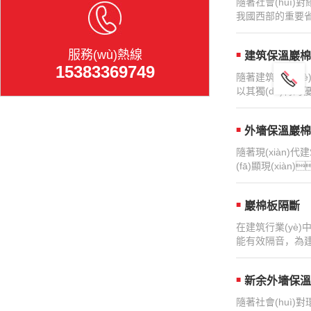
隨著社會(huì)
我國西部的重要省
服務(wù)熱線
建筑保溫巖棉
15383369749
隨著建筑行業(yè
以其獨(dú)特的
外墻保溫巖棉
隨著現(xiàn)
(fā)顯現(xi
巖棉板隔斷
在建筑行業(yè
能有效隔音，為建筑
新余外墻保溫
隨著社會(huì)